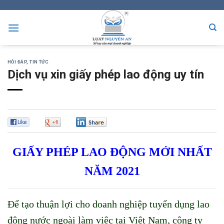
Skip
to
content
HỎI ĐÁP
,
TIN TỨC
Dịch vụ xin giấy phép lao động uy tín
0
0
0
GIẤY PHÉP LAO ĐỘNG MỚI NHẤT
NĂM 2021
Để tạo thuận lợi cho doanh nghiệp tuyển dụng lao
động nước ngoài làm việc tại Việt Nam, công ty