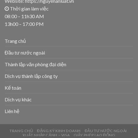
Website: https://nguyenanluat.vn
Thời gian làm việc
08:00 – 11h30 AM
13h00 – 17:00 PM
Trang chủ
Đầu tư nước ngoài
Thành lập văn phòng đại diện
Dịch vụ thành lập công ty
Kế toán
Dịch vụ khác
Liên hệ
TRANG CHỦ
ĐĂNG KÝ KINH DOANH
ĐẦU TƯ NƯỚC NGOÀI
XUẤT NHẬP CẢNH – VISA
GIẤY PHÉP LAO ĐỘNG