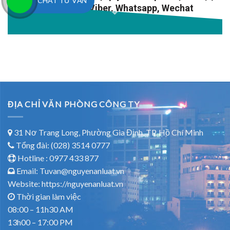
CHAT TƯ VẤN
email, Zalo, Viber, Whatsapp, Wechat
ĐỊA CHỈ VĂN PHÒNG CÔNG TY
31 Nơ Trang Long, Phường Gia Định, TP. Hồ Chí Minh
Tổng đài: (028) 3514 0777
Hotline :
0977 433 877
Email: Tuvan@nguyenanluat.vn
Website: https://nguyenanluat.vn
Thời gian làm việc
08:00 – 11h30 AM
13h00 – 17:00 PM