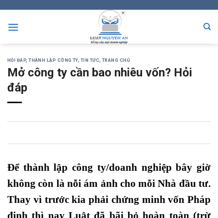
Skip
to
content
HỎI ĐÁP
,
THÀNH LẬP CÔNG TY
,
TIN TỨC
,
TRANG CHỦ
Mở công ty cần bao nhiêu vốn? Hỏi
đáp
0
0
0
Để thành lập công ty/doanh nghiệp bây giờ
không còn là nỗi ám ảnh cho mỗi Nhà đầu tư.
Thay vì trước kia phải chứng minh vốn Pháp
định thì nay Luật đã bãi bỏ hoàn toàn (trừ