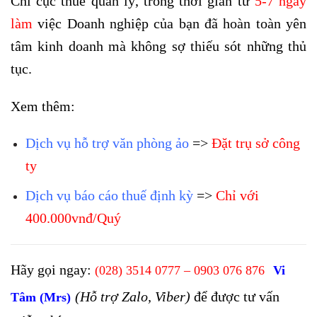
Chi cục thuế quản lý, trong thời gian từ
5-7 ngày
làm
việc Doanh nghiệp của bạn đã hoàn toàn yên
tâm kinh doanh mà không sợ thiếu sót những thủ
tục.
Xem thêm:
Dịch vụ hỗ trợ văn phòng ảo
=>
Đặt trụ sở công
ty
Dịch vụ báo cáo thuế định kỳ
=>
Chỉ với
400.000vnđ/Quý
Hãy gọi ngay:
(028) 3514 0777 – 0903 076 876
Vi
(Hỗ trợ Zalo, Viber)
để được tư vấn
Tâm (Mrs)